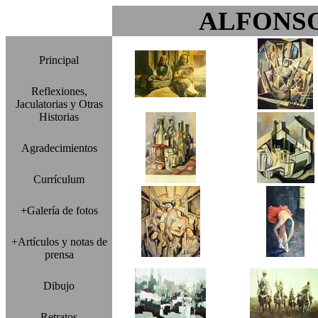
ALFONS
Principal
Reflexiones,
Jaculatorias y Otras
Historias
Agradecimientos
Currículum
+Galería de fotos
+Artículos y notas de
prensa
Dibujo
Retratos