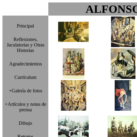
ALFONS
Principal
Reflexiones,
Jaculatorias y Otras
Historias
Agradecimientos
Currículum
+Galería de fotos
+Artículos y notas de
prensa
Dibujo
Retratos