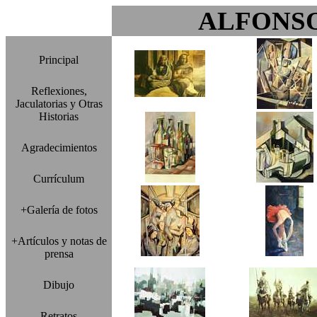
ALFONS
Principal
Reflexiones,
Jaculatorias y Otras
Historias
Agradecimientos
Currículum
+Galería de fotos
+Artículos y notas de
prensa
Dibujo
Retratos