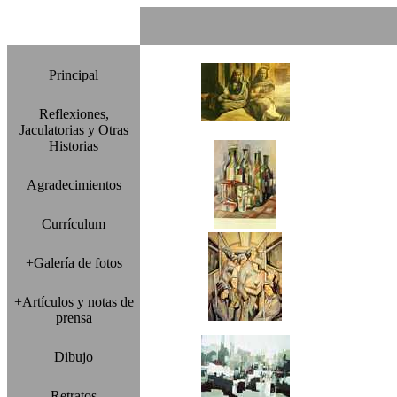
Principal
Reflexiones,
Jaculatorias y Otras
Historias
Agradecimientos
Currículum
+Galería de fotos
+Artículos y notas de
prensa
Dibujo
Retratos