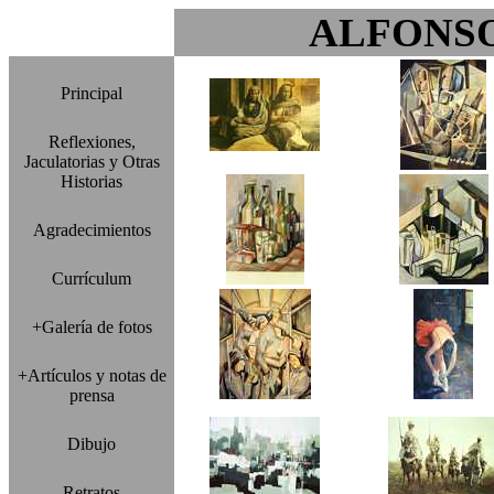
ALFONS
Principal
Reflexiones,
Jaculatorias y Otras
Historias
Agradecimientos
Currículum
+Galería de fotos
+Artículos y notas de
prensa
Dibujo
Retratos