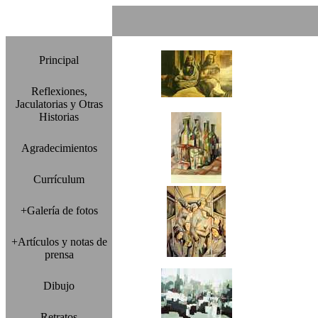
Principal
Reflexiones,
Jaculatorias y Otras
Historias
Agradecimientos
Currículum
+Galería de fotos
+Artículos y notas de
prensa
Dibujo
Retratos