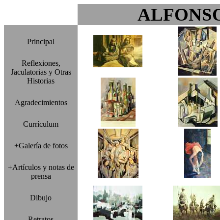
ALFONS
Principal
Reflexiones,
Jaculatorias y Otras
Historias
Agradecimientos
Currículum
+Galería de fotos
+Artículos y notas de
prensa
Dibujo
Retratos