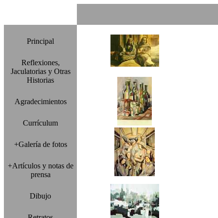
Principal
Reflexiones,
Jaculatorias y Otras
Historias
Agradecimientos
Currículum
+Galería de fotos
+Artículos y notas de
prensa
Dibujo
Retratos