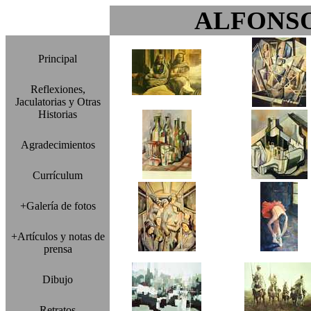
ALFONS
Principal
Reflexiones,
Jaculatorias y Otras
Historias
Agradecimientos
Currículum
+Galería de fotos
+Artículos y notas de
prensa
Dibujo
Retratos