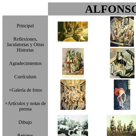
ALFONS
Principal
Reflexiones,
Jaculatorias y Otras
Historias
Agradecimientos
Currículum
+Galería de fotos
+Artículos y notas de
prensa
Dibujo
Retratos