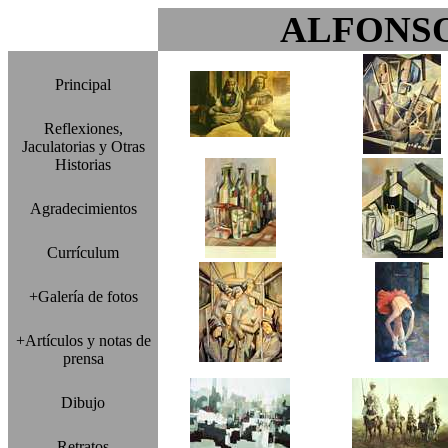
ALFONS
Principal
Reflexiones,
Jaculatorias y Otras
Historias
Agradecimientos
Currículum
+Galería de fotos
+Artículos y notas de
prensa
Dibujo
Retratos