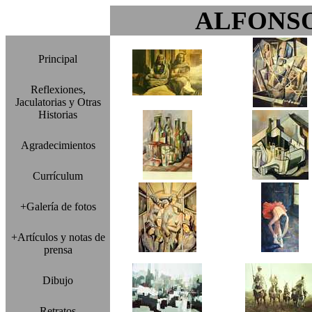
ALFONS
Principal
Reflexiones,
Jaculatorias y Otras
Historias
Agradecimientos
Currículum
+Galería de fotos
+Artículos y notas de
prensa
Dibujo
Retratos