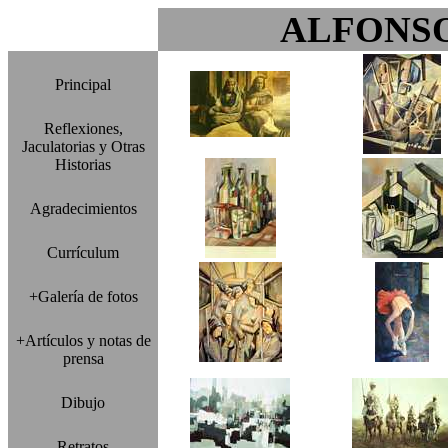
ALFONS
Principal
Reflexiones,
Jaculatorias y Otras
Historias
Agradecimientos
Currículum
+Galería de fotos
+Artículos y notas de
prensa
Dibujo
Retratos