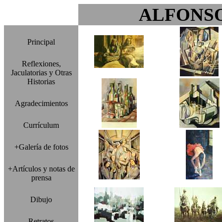
ALFONS
Principal
Reflexiones,
Jaculatorias y Otras
Historias
Agradecimientos
Currículum
+Galería de fotos
+Artículos y notas de
prensa
Dibujo
Retratos