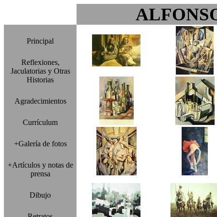
ALFONS
Principal
Reflexiones,
Jaculatorias y Otras
Historias
Agradecimientos
Currículum
+Galería de fotos
+Artículos y notas de
prensa
Dibujo
Retratos