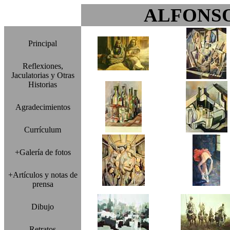
ALFONS
Principal
Reflexiones,
Jaculatorias y Otras
Historias
Agradecimientos
Currículum
+Galería de fotos
+Artículos y notas de
prensa
Dibujo
Retratos