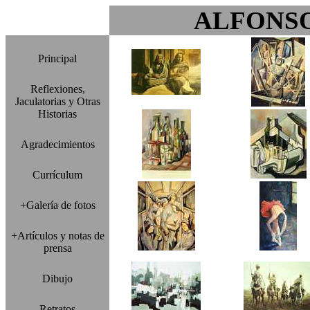
ALFONS
Principal
Reflexiones,
Jaculatorias y Otras
Historias
Agradecimientos
Currículum
+Galería de fotos
+Artículos y notas de
prensa
Dibujo
Retratos