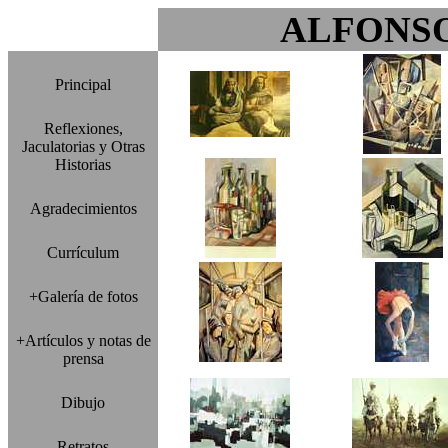
ALFONS
Principal
Reflexiones,
Jaculatorias y Otras
Historias
Agradecimientos
Currículum
+Galería de fotos
+Artículos y notas de
prensa
Dibujo
Retratos