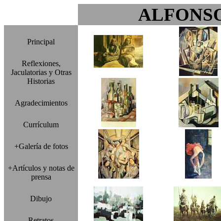
ALFONS
Principal
Reflexiones,
Jaculatorias y Otras
Historias
Agradecimientos
Currículum
+Galería de fotos
+Artículos y notas de
prensa
Dibujo
Retratos