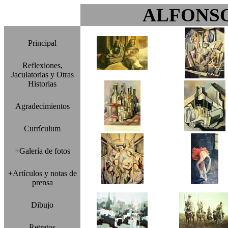
ALFONS
Principal
Reflexiones,
Jaculatorias y Otras
Historias
Agradecimientos
Currículum
+Galería de fotos
+Artículos y notas de
prensa
Dibujo
Retratos