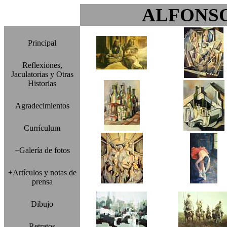
ALFONS
Principal
Reflexiones,
Jaculatorias y Otras
Historias
Agradecimientos
Currículum
+Galería de fotos
+Artículos y notas de
prensa
Dibujo
Retratos