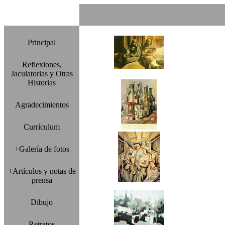
Principal
Reflexiones,
Jaculatorias y Otras
Historias
Agradecimientos
Currículum
+Galería de fotos
+Artículos y notas de
prensa
Dibujo
Retratos