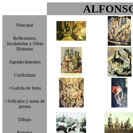
ALFONS
Principal
Reflexiones,
Jaculatorias y Otras
Historias
Agradecimientos
Currículum
+Galería de fotos
+Artículos y notas de
prensa
Dibujo
Retratos