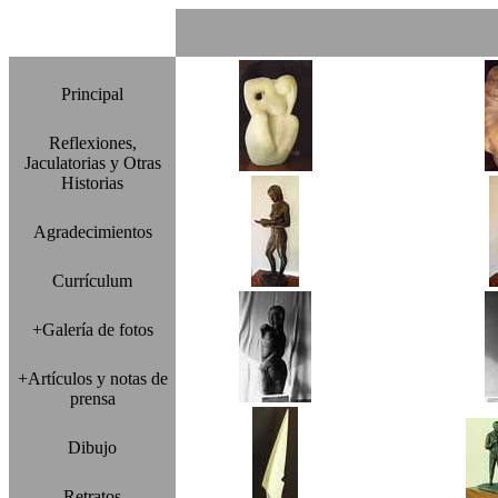
Principal
Reflexiones,
Jaculatorias y Otras
Historias
Agradecimientos
Currículum
+Galería de fotos
+Artículos y notas de
prensa
Dibujo
Retratos