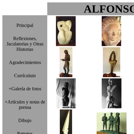
ALFONS
Principal
Reflexiones,
Jaculatorias y Otras
Historias
Agradecimientos
Currículum
+Galería de fotos
+Artículos y notas de
prensa
Dibujo
Retratos