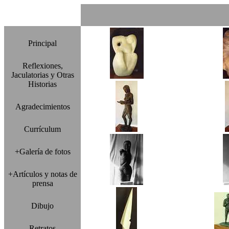
Principal
Reflexiones,
Jaculatorias y Otras
Historias
Agradecimientos
Currículum
+Galería de fotos
+Artículos y notas de
prensa
Dibujo
Retratos