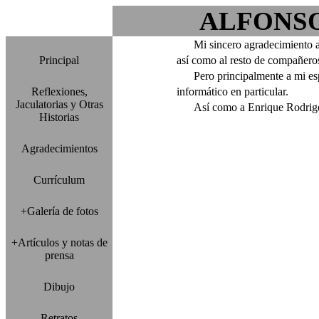
ALFONS
Mi sincero agradecimiento a m
Principal
así como al resto de compañero
Pero principalmente a mi espos
Reflexiones,
informático en particular.
Jaculatorias y Otras
Así como a Enrique Rodrigo qu
Historias
Agradecimientos
Currículum
+Galería de fotos
+Artículos y notas de
prensa
Dibujo
Retratos