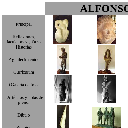
ALFONS
Principal
Reflexiones,
Jaculatorias y Otras
Historias
Agradecimientos
Currículum
+Galería de fotos
+Artículos y notas de
prensa
Dibujo
Retratos