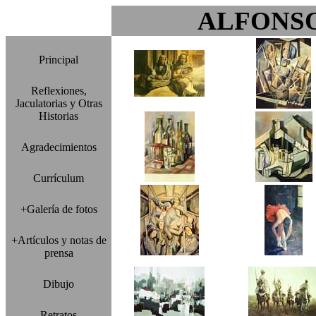
ALFONS
Principal
Reflexiones,
Jaculatorias y Otras
Historias
Agradecimientos
Currículum
+Galería de fotos
+Artículos y notas de
prensa
Dibujo
Retratos