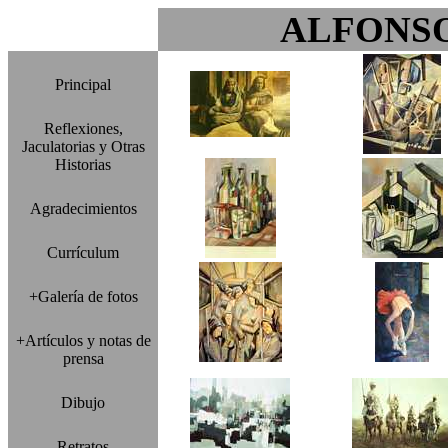
ALFONS
Principal
Reflexiones,
Jaculatorias y Otras
Historias
Agradecimientos
Currículum
+Galería de fotos
+Artículos y notas de
prensa
Dibujo
Retratos