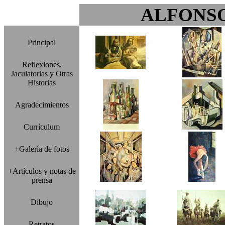
ALFONS
Principal
Reflexiones,
Jaculatorias y Otras
Historias
Agradecimientos
Currículum
+Galería de fotos
+Artículos y notas de
prensa
Dibujo
Retratos