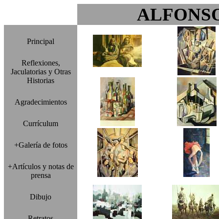
ALFONS
Principal
Reflexiones,
Jaculatorias y Otras
Historias
Agradecimientos
Currículum
+Galería de fotos
+Artículos y notas de
prensa
Dibujo
Retratos