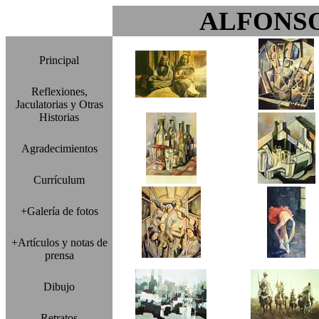
ALFONS
Principal
Reflexiones,
Jaculatorias y Otras
Historias
Agradecimientos
Currículum
+Galería de fotos
+Artículos y notas de
prensa
Dibujo
Retratos