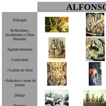
ALFONS
Principal
Reflexiones,
Jaculatorias y Otras
Historias
Agradecimientos
Currículum
+Galería de fotos
+Artículos y notas de
prensa
Dibujo
Retratos