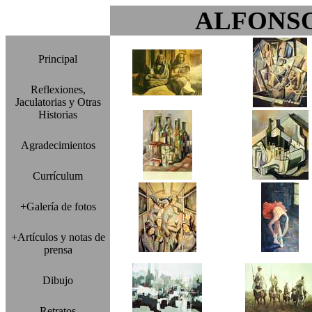
ALFONS
Principal
Reflexiones,
Jaculatorias y Otras
Historias
Agradecimientos
Currículum
+Galería de fotos
+Artículos y notas de
prensa
Dibujo
Retratos