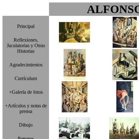
ALFONS
Principal
Reflexiones,
Jaculatorias y Otras
Historias
Agradecimientos
Currículum
+Galería de fotos
+Artículos y notas de
prensa
Dibujo
Retratos