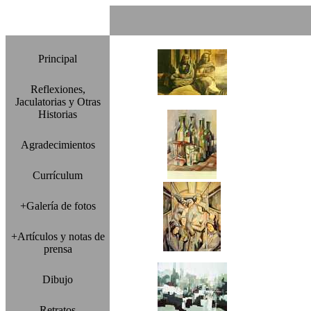
Principal
Reflexiones,
Jaculatorias y Otras
Historias
Agradecimientos
Currículum
+Galería de fotos
+Artículos y notas de
prensa
Dibujo
Retratos