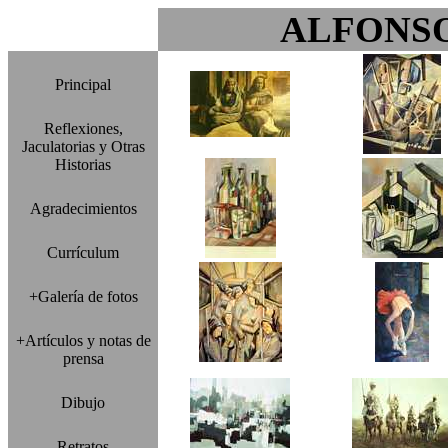
ALFONS
Principal
Reflexiones,
Jaculatorias y Otras
Historias
Agradecimientos
Currículum
+Galería de fotos
+Artículos y notas de
prensa
Dibujo
Retratos