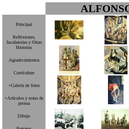
ALFONS
Principal
Reflexiones,
Jaculatorias y Otras
Historias
Agradecimientos
Currículum
+Galería de fotos
+Artículos y notas de
prensa
Dibujo
Retratos