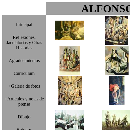
ALFONS
Principal
Reflexiones,
Jaculatorias y Otras
Historias
Agradecimientos
Currículum
+Galería de fotos
+Artículos y notas de
prensa
Dibujo
Retratos