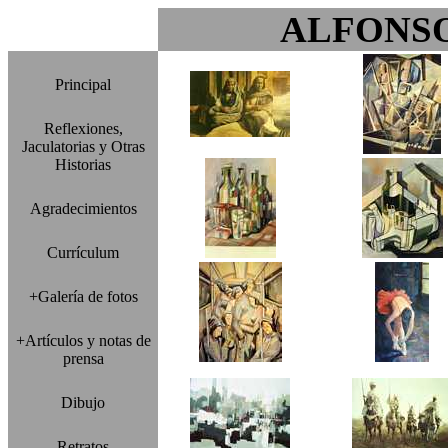
ALFONS
Principal
Reflexiones,
Jaculatorias y Otras
Historias
Agradecimientos
Currículum
+Galería de fotos
+Artículos y notas de
prensa
Dibujo
Retratos