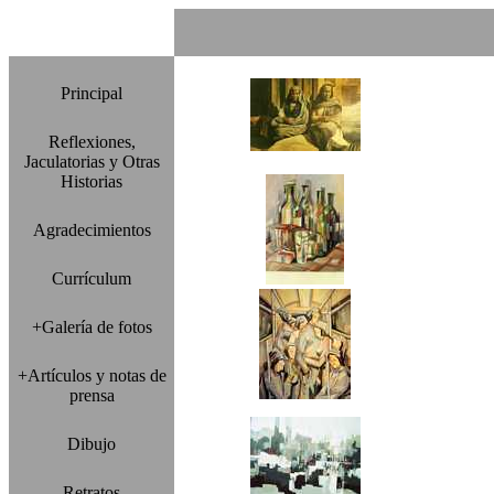
Principal
Reflexiones,
Jaculatorias y Otras
Historias
Agradecimientos
Currículum
+Galería de fotos
+Artículos y notas de
prensa
Dibujo
Retratos