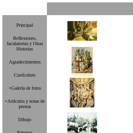
Principal
Reflexiones,
Jaculatorias y Otras
Historias
Agradecimientos
Currículum
+Galería de fotos
+Artículos y notas de
prensa
Dibujo
Retratos