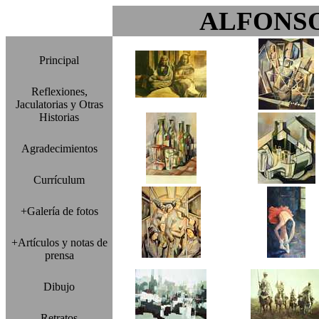
ALFONS
Principal
Reflexiones,
Jaculatorias y Otras
Historias
Agradecimientos
Currículum
+Galería de fotos
+Artículos y notas de
prensa
Dibujo
Retratos