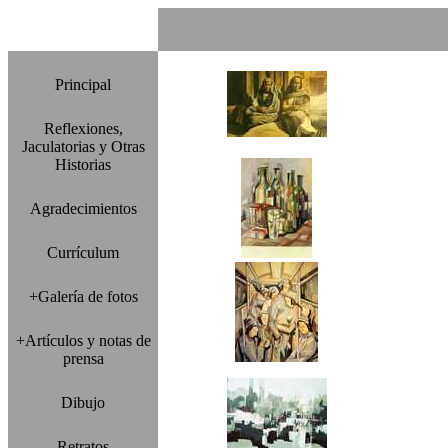
Principal
Reflexiones,
Jaculatorias y Otras
Historias
Agradecimientos
Currículum
+Galería de fotos
+Artículos y notas de
prensa
Dibujo
Retratos