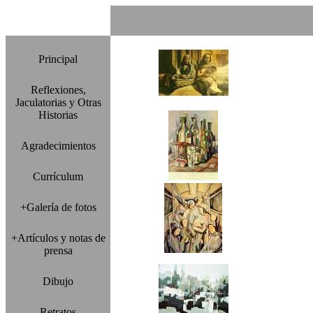
Principal
Reflexiones,
Jaculatorias y Otras
Historias
Agradecimientos
Currículum
+Galería de fotos
+Artículos y notas de
prensa
Dibujo
Retratos