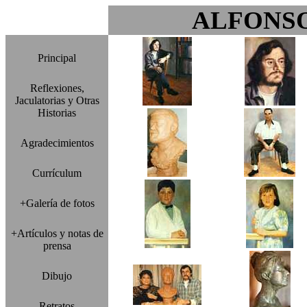
ALFONS
Principal
Reflexiones,
Jaculatorias y Otras
Historias
Agradecimientos
Currículum
+Galería de fotos
+Artículos y notas de
prensa
Dibujo
Retratos