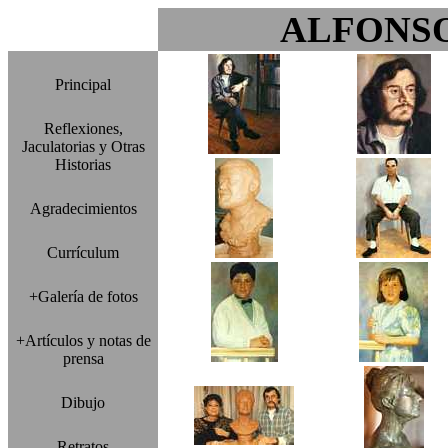
ALFONS
Principal
Reflexiones,
Jaculatorias y Otras
Historias
Agradecimientos
Currículum
+Galería de fotos
+Artículos y notas de
prensa
Dibujo
Retratos