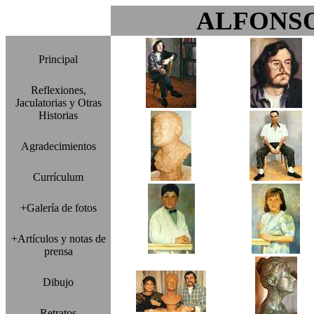
ALFONS
Principal
Reflexiones,
Jaculatorias y Otras
Historias
Agradecimientos
Currículum
+Galería de fotos
+Artículos y notas de
prensa
Dibujo
Retratos