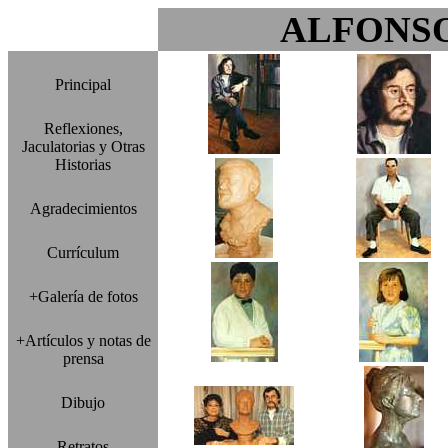
ALFONS
Principal
Reflexiones,
Jaculatorias y Otras
Historias
Agradecimientos
Currículum
+Galería de fotos
+Artículos y notas de
prensa
Dibujo
Retratos